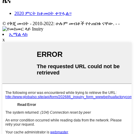
ዜና
2020 ምርት ከቆመበት ቀጥሏል።
© የቅጂ መብት - 2010-2022: ሁሉም መብቶች የተጠበቁ ናቸው.
- -
ኢሜል ላክ
x