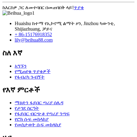
ከእርስዎ ጋር ለመተባበር በመጠባበቅ ላይ!
ጥያቄ
Huaishu ከተማ የኢኮኖሚ ልማት ዞን, Jinzhou ካውንቲ,
Shijiazhuang, ቻይና
+ 86-15176918352
lily@beihua88.com
ስለ እኛ
አግኙን
የሚጠየቁ ጥያቄዎች
የፋብሪካ ጉብኝት
የእኛ ምርቶች
ማዕድን ፋይበር ጣሪያ ሰሌዳ
የታገደ ስርዓት
የፋይበር ብርጭቆ የጣሪያ ንጣፍ
የሮክ ሱፍ መከላከያ
የመስታወት ሱፍ መከላከያ