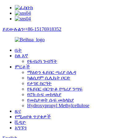
ይደውሉልን፡+86-15176918352
ቤት
ስለ እኛ
የፋብሪካ ጉብኝት
ምርቶች
ማዕድን ፋይበር ጣሪያ ሰሌዳ
ካልሲየም ሲሊኬት ቦርድ
የታገደ ስርዓት
የፋይበር ብርጭቆ የጣሪያ ንጣፍ
የሮክ ሱፍ መከላከያ
የመስታወት ሱፍ መከላከያ
Hydroxypropyl Methylcellulose
ዜና
የሚጠየቁ ጥያቄዎች
ቪዲዮ
አግኙን