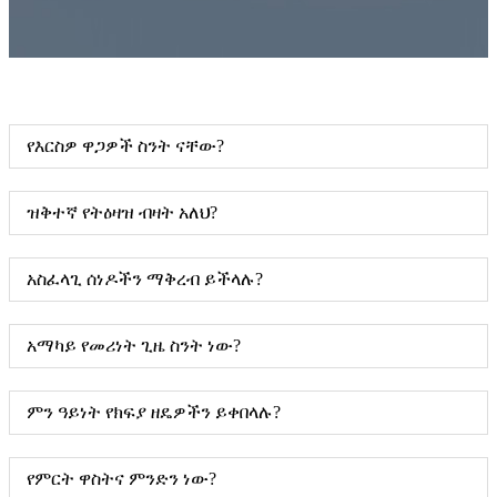
የእርስዎ ዋጋዎች ስንት ናቸው?
ዝቅተኛ የትዕዛዝ ብዛት አለህ?
አስፈላጊ ሰነዶችን ማቅረብ ይችላሉ?
አማካይ የመሪነት ጊዜ ስንት ነው?
ምን ዓይነት የክፍያ ዘዴዎችን ይቀበላሉ?
የምርት ዋስትና ምንድን ነው?