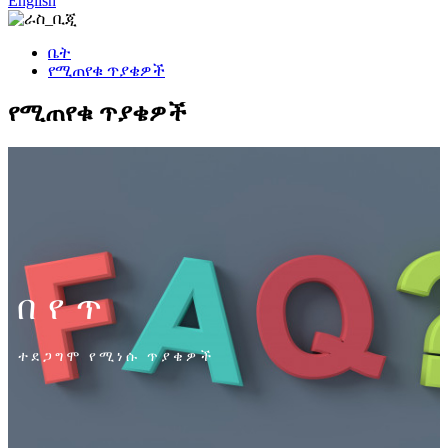
English
ቤት
የሚጠየቁ ጥያቄዎች
የሚጠየቁ ጥያቄዎች
በየጥ
ተደጋግሞ የሚነሱ ጥያቄዎች