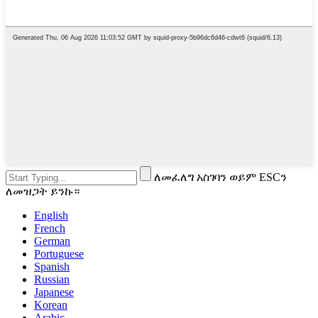
ለመፈለግ አስገባን ወይም ESCን
ለመዝጋት ይንኩ።
English
French
German
Portuguese
Spanish
Russian
Japanese
Korean
Arabic