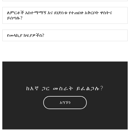
ለምርቶች አስተማማኝ እና ደህንነቱ የተጠበቀ አቅርቦት ዋስትና
ይሰጣሉ?
የመላኪያ ክፍያዎችስ?
ከእኛ ጋር መስራት ይፈልጋሉ?
አግኙን