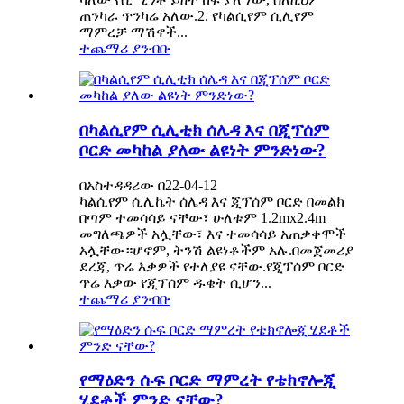
ጠንካራ ጥንካሬ አለው.2. የካልሲየም ሲሊየም
ማምረቻ ማሽኖች...
ተጨማሪ ያንብቡ
በካልሲየም ሲሊቲክ ሰሌዳ እና በጂፕሰም
ቦርድ መካከል ያለው ልዩነት ምንድነው?
በአስተዳዳሪው በ22-04-12
ካልሲየም ሲሊኬት ሰሌዳ እና ጂፕሰም ቦርድ በመልክ
በጣም ተመሳሳይ ናቸው፣ ሁለቱም 1.2mx2.4m
መግለጫዎች አሏቸው፣ እና ተመሳሳይ አጠቃቀሞች
አሏቸው።ሆኖም, ትንሽ ልዩነቶችም አሉ.በመጀመሪያ
ደረጃ, ጥሬ እቃዎች የተለያዩ ናቸው.የጂፕሰም ቦርድ
ጥሬ እቃው የጂፕሰም ዱቄት ሲሆን...
ተጨማሪ ያንብቡ
የማዕድን ሱፍ ቦርድ ማምረት የቴክኖሎጂ
ሂደቶች ምንድ ናቸው?