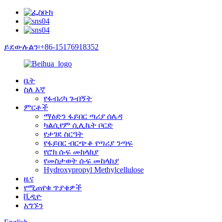
ይደውሉልን፡+86-15176918352
ቤት
ስለ እኛ
የፋብሪካ ጉብኝት
ምርቶች
ማዕድን ፋይበር ጣሪያ ሰሌዳ
ካልሲየም ሲሊኬት ቦርድ
የታገደ ስርዓት
የፋይበር ብርጭቆ የጣሪያ ንጣፍ
የሮክ ሱፍ መከላከያ
የመስታወት ሱፍ መከላከያ
Hydroxypropyl Methylcellulose
ዜና
የሚጠየቁ ጥያቄዎች
ቪዲዮ
አግኙን