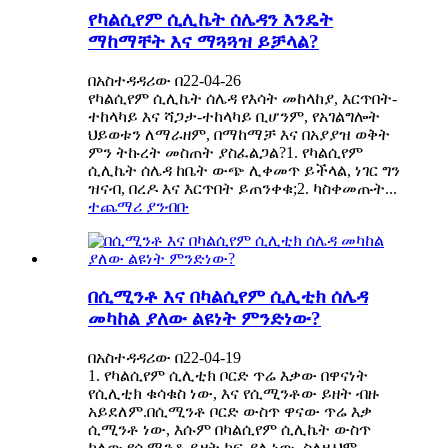
የካልሲየም ሲሊኬት ሰሌዳን እንዴት
ማከማቸት እና ማጓጓዝ ይቻላል?
በአስተዳዳሪው በ22-04-26
የካልሲየም ሲሊኬት ሰሌዳ የእሳት መከላከያ, እርጥበት-
ተከላካይ እና ሻጋታ-ተከላካይ ቢሆንም, የአገልግሎት
ህይወቱን ለማራዘም, በማከማቻ እና በአያያዝ ወቅት
ምን ትኩረት መስጠት ያስፈልጋል?1. የካልሲየም
ሲሊኬት ሰሌዳ ከቤት ውጭ ሊቀመጥ ይችላል, ነገር ግን
ዝናብ, በረዶ እና እርጥበት ይጠንቀቁ;2. ካስቀመጡት...
ተጨማሪ ያንብቡ
በሲሚንቶ እና በካልሲየም ሲሊቲክ ሰሌዳ
መካከል ያለው ልዩነት ምንድነው?
በአስተዳዳሪው በ22-04-19
1. የካልሲየም ሲሊቲክ ቦርድ ጥሬ እቃው በዋናነት
የሲሊቲክ ቁሳቁስ ነው, እና የሲሚንቶው ይዘት ብዙ
አይደለም.በሲሚንቶ ቦርድ ውስጥ ዋናው ጥሬ እቃ
ሲሚንቶ ነው, እሱም በካልሲየም ሲሊኬት ውስጥ
ካለው የሲሚንቶ ይዘት ከፍ ያለ ነው, ስለዚህም