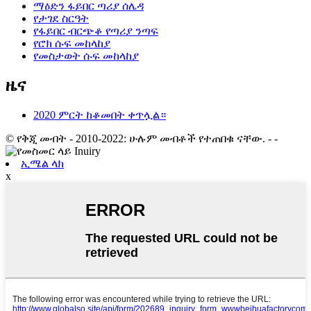
ማዕድን ፋይበር ጣሪያ ሰሌዳ
የታገደ ስርዓት
የፋይበር ብርጭቆ የጣሪያ ንጣፍ
የሮክ ሱፍ መከላከያ
የመስታወት ሱፍ መከላከያ
ዜና
2020 ምርት ከቆመበት ቀጥሏል።
© የቅጂ መብት - 2010-2022: ሁሉም መብቶች የተጠበቁ ናቸው.
- -
ኢሜል ላክ
x