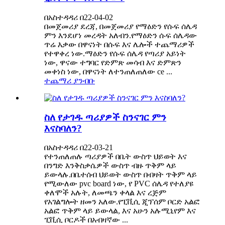
በአስተዳዳሪ በ22-04-02
በመጀመሪያ ደረጃ, በመጀመሪያ የማዕድን የሱፍ ሰሌዳ
ምን እንደሆነ መረዳት አለብን.የማዕድን ሱፍ ሰሌዳው
ጥሬ እቃው በዋናነት በሱፍ እና ሌሎች ተጨማሪዎች
የተዋቀረ ነው.ማዕድን የሱፍ ሰሌዳ የጣሪያ አይነት
ነው, ዋናው ተግባር የድምጽ መሳብ እና ድምጽን
መቀነስ ነው, በዋናነት ለተንጠለጠለው ce ...
ተጨማሪ ያንብቡ
ስለ የታገዱ ጣሪያዎች ስንናገር ምን
እናስባለን?
በአስተዳዳሪ በ22-03-21
የተንጠለጠሉ ጣሪያዎች በቤት ውስጥ ህይወት እና
በንግድ እንቅስቃሴዎች ውስጥ ብዙ ጥቅም ላይ
ይውላሉ.በቤተሰብ ህይወት ውስጥ በብዛት ጥቅም ላይ
የሚውለው pvc board ነው, የ PVC ሰሌዳ የተለያዩ
ቀለሞች አሉት, ለመጫን ቀላል እና ረጅም
የአገልግሎት ዘመን አለው.የፒቪሲ ጂፕሰም ቦርድ አልፎ
አልፎ ጥቅም ላይ ይውላል, እና አሁን አሉሚኒየም እና
ፒቪሲ ቦርዶች በአብዛኛው ...