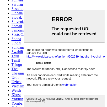
Punjabi
Serbian
Sesotho
Sinhala
Slovak
Slovenian
Somali
Samoan
Scots Gaelic
Shona
Sindhi
Sundanese
Swahili
Tajik
Tamil
Telugu
Thai
Ukrainian
Urdu
Uzbek
Vietnamese
Welsh
Xhosa
Yiddish
Yoruba