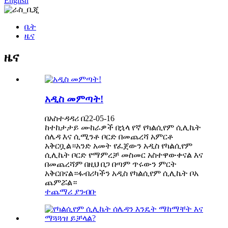
English
ቤት
ዜና
ዜና
አዲስ መምጣት!
በአስተዳዳሪ በ22-05-16
ከተከታታይ ሙከራዎች በኋላ የኛ የካልሲየም ሲሊኬት
ሰሌዳ እና ሲሚንቶ ቦርድ በመጨረሻ አምርቶ
አቅርቧል።አንድ አመት የፈጀውን አዲስ የካልሲየም
ሲሊኬት ቦርድ የማምረቻ መስመር አስተዋውቀናል እና
በመጨረሻም በዚህ በጋ በጣም ጥሩውን ምርት
አቅርበናል።ፋብሪካችን አዲስ የካልሲየም ሲሊኬት ቦአ
ጨምሯል።
ተጨማሪ ያንብቡ