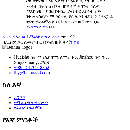
ነው።ዋናው ጥሬ እቃው ባዝልት ሲሆን በከፍተኛ
ሙቀት ከቀለጠ በኋላ በከፍተኛ ፍጥነት ባለው
ማእከላዊ ፋይበር የተሰራ የፋይበር አይነት ነው,
በተመሳሳይም ማጣበቂያ, የሲሊኮን ዘይት እና የአቧራ
ዘይት ይጨምራል.የሮክ ሱፍ አብዛኛውን ጊዜ...
ተጨማሪ ያንብቡ
<<
< ያለፈው
1
2
3
4
5
6
ቀጣይ >
>>
ገጽ 2/13
ከእርስዎ ጋር ለመተባበር በመጠባበቅ ላይ!
ጥያቄ
Huaishu ከተማ የኢኮኖሚ ልማት ዞን, Jinzhou ካውንቲ,
Shijiazhuang, ቻይና
+ 86-15176918352
lily@beihua88.com
ስለ እኛ
አግኙን
የሚጠየቁ ጥያቄዎች
የፋብሪካ ጉብኝት
የእኛ ምርቶች