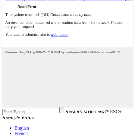
ለመፈለግ አስገባን ወይም ESCን
ለመዝጋት ይንኩ።
English
French