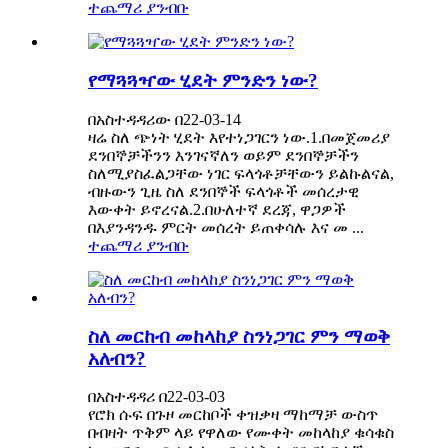
ተጨማሪ ያንብቡ
የማጓጓዣው ሂደት ምንድን ነው?
በአስተዳዳሪው በ22-03-14
ዛሬ ስለ ጭነት ሂደት እየተነጋገርን ነው.1.በመጀመሪያ
ደንበኞቻችንን እንገናኛለን ወይም ደንበኞቻችን
ስለሚያስፈልጋቸው ነገር ፍላጎቶቻቸውን ይልኩልናል,
ብዙውን ጊዜ ስለ ደንበኞች ፍላጎቶች መሰረታዊ
እውቀት ይኖረናል.2.በሁለተኛ ደረጃ, ዋጋዎች
በእያንዳንዱ ምርት መሰረት ይጠቀሳሉ እና መ ...
ተጨማሪ ያንብቡ
ስለ መርከብ መከላከያ ስንነጋገር ምን ማወቅ
አለብን?
በአስተዳዳሪ በ22-03-03
የሮክ ሱፍ በጉዞ መርከቦች ቀዝቃዛ ማከማቻ ውስጥ
በብዛት ጥቅም ላይ የዋለው የሙቀት መከላከያ ቁሳቁስ